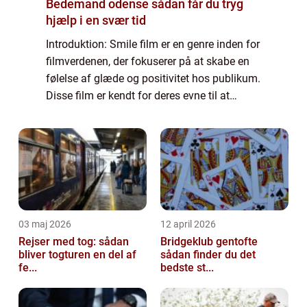
Bedemand odense sådan får du tryg
hjælp i en svær tid
Introduktion: Smile film er en genre inden for
filmverdenen, der fokuserer på at skabe en
følelse af glæde og positivitet hos publikum.
Disse film er kendt for deres evne til at
bringe smilene frem hos seerne og efterlade
dem med en følelse af lykke ...
03 maj 2026
12 april 2026
Rejser med tog: sådan
Bridgeklub gentofte
bliver togturen en del af
sådan finder du det
fe...
bedste st...