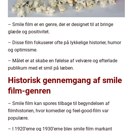
– Smile film er en genre, der er designet til at bringe
glæde og positivitet.
– Disse film fokuserer ofte på lykkelige historier, humor
og optimisme.
– Målet er at skabe en følelse af velvære og efterlade
publikum med et smil på læben.
Historisk gennemgang af smile
film-genren
– Smile film kan spores tilbage til begyndelsen af
filmhistorien, hvor komedier og feel-good-film var
populære.
– I 1920’erne og 1930’erne blev smile film markant