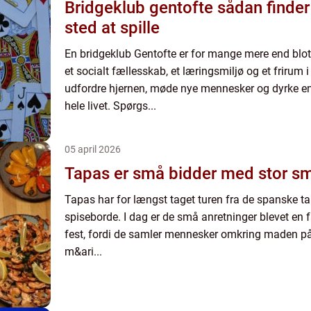
Bridgeklub gentofte sådan finder du det bedste
sted at spille
En bridgeklub Gentofte er for mange mere end blot et
et socialt fællesskab, et læringsmiljø og et frirum
udfordre hjernen, møde nye mennesker og dyrke en
hele livet. Spørgs...
05 april 2026
Tapas er små bidder med stor s
Tapas har for længst taget turen fra de spanske ta
spiseborde. I dag er de små anretninger blevet en 
fest, fordi de samler mennesker omkring maden på
m&ari...