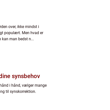
rden over, ikke mindst i
igt populært. Men hvad er
an kan man bedst n...
l dine synsbehov
år hånd i hånd, vælger mange
ng til synskorrektion.