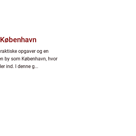
i København
praktiske opgaver og en
i en by som København, hvor
r ind. I denne g...