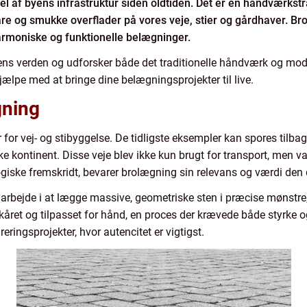
el af byens infrastruktur siden oldtiden. Det er en håndværkst
bare og smukke overflader på vores veje, stier og gårdhaver. B
 harmoniske og funktionelle belægninger.
ens verden og udforsker både det traditionelle håndværk og mod
lpe med at bringe dine belægningsprojekter til live.
gning
or vej- og stibyggelse. De tidligste eksempler kan spores tilbage 
ke kontinent. Disse veje blev ikke kun brugt for transport, men v
ogiske fremskridt, bevarer brolægning sin relevans og værdi den 
 arbejde i at lægge massive, geometriske sten i præcise mønstr
skåret og tilpasset for hånd, en proces der krævede både styrke
eringsprojekter, hvor autencitet er vigtigst.