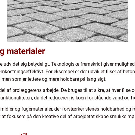
g materialer
 udvidet sig betydeligt. Teknologiske fremskridt giver mulighed 
mkostningseffektivt. For eksempel er der udviklet fliser af beto
n men som er lettere og mere holdbare på lang sigt.
 af brolæggerens arbejde. De bruges til at sikre, at hver flise og 
unktionaliteten, da det reducerer risikoen for stående vand og f
idler og fugematerialer, der forstærker stenes holdbarhed og r
 at fokusere på den kreative del af arbejdetat skabe smukke mø