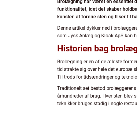
Brolægning har været en essentiel d
funktionalitet, idet det skaber hold
kunsten at forene sten og fliser til
Denne artikel dykker ned i brolægger
som Jysk Anlæg og Kloak ApS kan hjæ
Historien bag brolæ
Brolægning er en af de ældste former f
tid strakte sig over hele det europæis
Til trods for tidsændringer og teknol
Traditionelt set bestod brolæggerens
århundreder af brug. Hver sten blev 
teknikker bruges stadig i nogle restaur