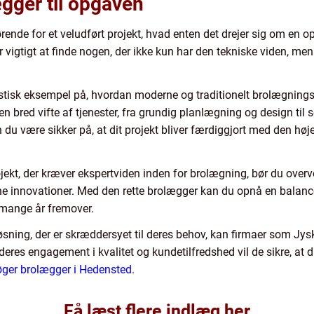
gger til opgaven
ende for et veludført projekt, hvad enten det drejer sig om en op
r vigtigt at finde nogen, der ikke kun har den tekniske viden, me
stisk eksempel på, hvordan moderne og traditionelt brolægnin
en bred vifte af tjenester, fra grundig planlægning og design til
du være sikker på, at dit projekt bliver færdiggjort med den høj
ojekt, der kræver ekspertviden inden for brolægning, bør du ove
rne innovationer. Med den rette brolægger kan du opnå en bala
 i mange år fremover.
løsning, der er skræddersyet til deres behov, kan firmaer som J
eres engagement i kvalitet og kundetilfredshed vil de sikre, at 
øger brolægger i Hedensted
.
Få læst flere indlæg her