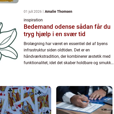
overflader på vores veje, sti...
01 juli 2026
Amalie Thomsen
inspiration
Bedemand odense sådan får du
tryg hjælp i en svær tid
Brolægning har været en essentiel del af byens
infrastruktur siden oldtiden. Det er en
håndværkstradition, der kombinerer æstetik med
funktionalitet, idet det skaber holdbare og smukke
overflader på vores veje, sti...