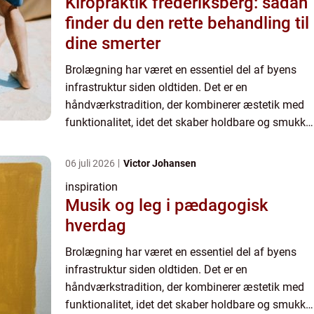
Kiropraktik frederiksberg: sådan
finder du den rette behandling til
dine smerter
Brolægning har været en essentiel del af byens
infrastruktur siden oldtiden. Det er en
håndværkstradition, der kombinerer æstetik med
funktionalitet, idet det skaber holdbare og smukke
overflader på vores veje, sti...
06 juli 2026
Victor Johansen
inspiration
Musik og leg i pædagogisk
hverdag
Brolægning har været en essentiel del af byens
infrastruktur siden oldtiden. Det er en
håndværkstradition, der kombinerer æstetik med
funktionalitet, idet det skaber holdbare og smukke