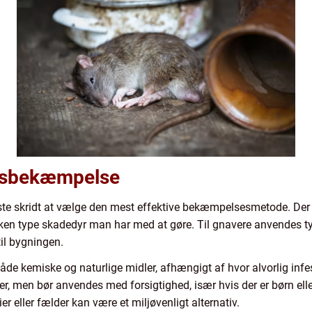
yrsbekæmpelse
æste skridt at vælge den mest effektive bekæmpelsesmetode. Der f
en type skadedyr man har med at gøre. Til gnavere anvendes typ
til bygningen.
åde kemiske og naturlige midler, afhængigt af hvor alvorlig inf
, men bør anvendes med forsigtighed, især hvis der er børn elle
r eller fælder kan være et miljøvenligt alternativ.