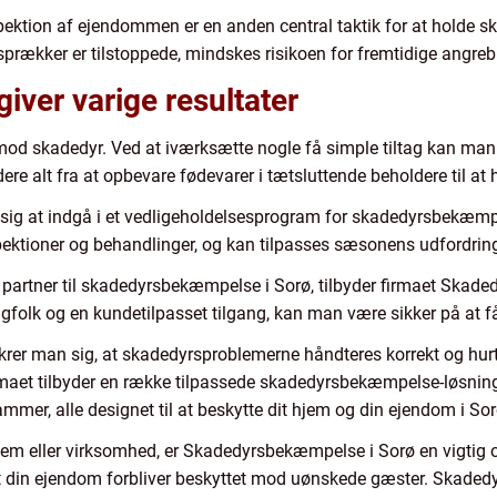
ktion af ejendommen er en anden central taktik for at holde sk
 sprækker er tilstoppede, mindskes risikoen for fremtidige angreb
iver varige resultater
mod skadedyr. Ved at iværksætte nogle få simple tiltag kan man 
re alt fra at opbevare fødevarer i tætsluttende beholdere til at
e sig at indgå i et vedligeholdelsesprogram for skadedyrsbekæm
pektioner og behandlinger, og kan tilpasses sæsonens udfordring
g partner til skadedyrsbekæmpelse i Sorø, tilbyder firmaet Skad
folk og en kundetilpasset tilgang, kan man være sikker på at få 
ikrer man sig, at skadedyrsproblemerne håndteres korrekt og hurti
maet tilbyder en række tilpassede skadedyrsbekæmpelse-løsning
mer, alle designet til at beskytte dit hjem og din ejendom i So
jem eller virksomhed, er Skadedyrsbekæmpelse i Sorø en vigtig o
 at din ejendom forbliver beskyttet mod uønskede gæster. Skadedyr