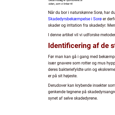
Når du bor i naturskønne Sorø, har d
Skadedyrsbekæmpelse i Sorø
er derf
skader og irritation fra skadedyr. M
I denne artikel vil vi udforske metod
Identificering af de 
Før man kan gå i gang med bekæmpelse
især gnavere som rotter og mus hypp
deres bakteriefyldte urin og ekskrem
er på sit højeste.
Derudover kan krybende insekter som
genkende tegnene på skadedyrsangreb 
synet af selve skadedyrene.