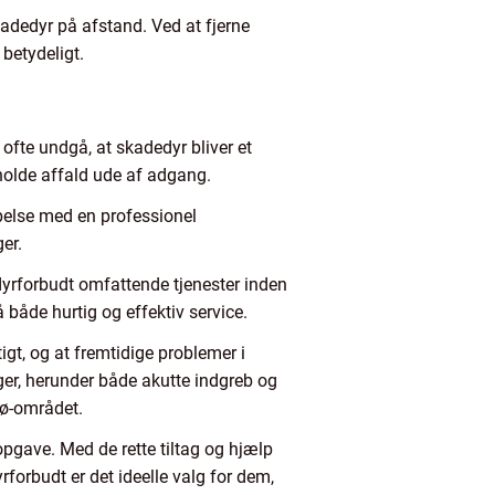
adedyr på afstand. Ved at fjerne
 betydeligt.
ofte undgå, at skadedyr bliver et
 holde affald ude af adgang.
pelse med en professionel
er.
edyrforbudt omfattende tjenester inden
både hurtig og effektiv service.
gt, og at fremtidige problemer i
er, herunder både akutte indgreb og
rø-området.
pgave. Med de rette tiltag og hjælp
forbudt er det ideelle valg for dem,