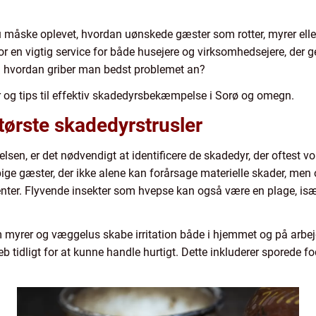
u måske oplevet, hvordan uønskede gæster som rotter, myrer eller
or en vigtig service for både husejere og virksomhedsejere, der
en hvordan griber man bedst problemet an?
er og tips til effektiv skadedyrsbekæmpelse i Sorø og omegn.
største skadedyrstrusler
n, er det nødvendigt at identificere de skadedyr, der oftest vol
ige gæster, der ikke alene kan forårsage materielle skader, me
enter. Flyvende insekter som hvepse kan også være en plage, is
 myrer og væggelus skabe irritation både i hjemmet og på arbej
tidligt for at kunne handle hurtigt. Dette inkluderer sporede 