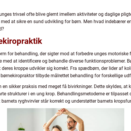
nges trivsel ofte blive glemt imellem aktiviteter og daglige pligte
 med at sikre en sund udvikling for børn. Men hvad indebærer e
d?
ekiropraktik
form for behandling, der sigter mod at forbedre unges motoriske 
pe med at identificere og behandle diverse funktionsproblemer.
at deres kroppe udvikler sig korrekt. Fra spædbørn, der lider af koli
børnekiropraktor tilbyde målrettet behandling for forskellige udf
rn en sikker praksis med meget få bivirkninger. Dette skyldes, at 
arte strukturer i en ung krop. Behandlingsmetoderne er tilpasset 
at barnets ryghvirvler står korrekt og understøtter barnets kropsfu