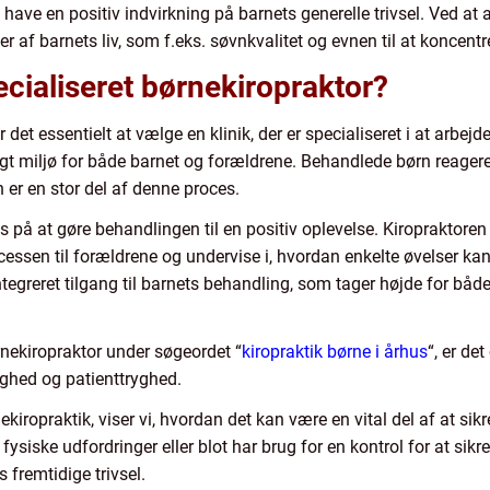
have en positiv indvirkning på barnets generelle trivsel. Ved a
r af barnets liv, som f.eks. søvnkvalitet og evnen til at koncentr
cialiseret børnekiropraktor?
 det essentielt at vælge en klinik, der er specialiseret i at arbe
ygt miljø for både barnet og forældrene. Behandlede børn reagerer
 er en stor del af denne proces.
us på at gøre behandlingen til en positiv oplevelse. Kiropraktoren 
essen til forældrene og undervise i, hvordan enkelte øvelser k
integreret tilgang til barnets behandling, som tager højde for b
rnekiropraktor under søgeordet “
kiropraktik børne i århus
“, er de
lighed og patienttryghed.
iropraktik, viser vi, hvordan det kan være en vital del af at sik
iske udfordringer eller blot har brug for en kontrol for at sikre, 
 fremtidige trivsel.