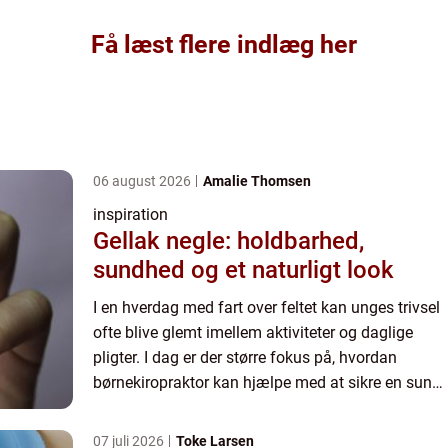
Få læst flere indlæg her
06 august 2026
Amalie Thomsen
inspiration
Gellak negle: holdbarhed,
sundhed og et naturligt look
I en hverdag med fart over feltet kan unges trivsel
ofte blive glemt imellem aktiviteter og daglige
pligter. I dag er der større fokus på, hvordan
børnekiropraktor kan hjælpe med at sikre en sund
udvikling for børn. M...
07 juli 2026
Toke Larsen