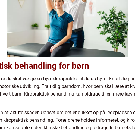
tisk behandling for børn
or de skal vælge en børnekiropraktor til deres børn. En af de pr
toriske udvikling. Fra tidlig barndom, hvor børn skal lære at kravl
 hvert barn. Kiropraktisk behandling kan bidrage til en mere jævn
en af akutte skader. Uanset om det er dukket op på legepladsen e
m kiropraktisk behandling. Forældrene holdes informeret, og kir
m kan supplere den kliniske behandling og bidrage til barnets fo