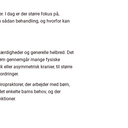
r. I dag er der større fokus på,
n sådan behandling, og hvorfor kan
færdigheder og generelle helbred. Det
 Børn gennemgår mange fysiske
k eller asymmetrisk kranier, til større
ordringer.
kiropraktorer, der arbejder med børn,
det enkelte barns behov, og der
nktioner.