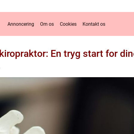
Annoncering
Om os
Cookies
Kontakt os
iropraktor: En tryg start for di
n