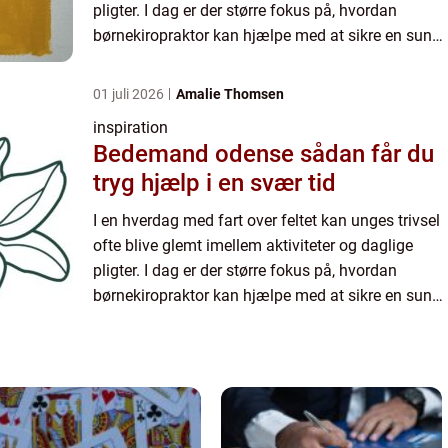
pligter. I dag er der større fokus på, hvordan
børnekiropraktor kan hjælpe med at sikre en sund
udvikling for børn. M...
01 juli 2026
Amalie Thomsen
inspiration
Bedemand odense sådan får du
tryg hjælp i en svær tid
I en hverdag med fart over feltet kan unges trivsel
ofte blive glemt imellem aktiviteter og daglige
pligter. I dag er der større fokus på, hvordan
børnekiropraktor kan hjælpe med at sikre en sund
udvikling for børn. M...