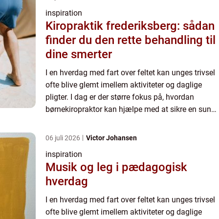
inspiration
Kiropraktik frederiksberg: sådan
finder du den rette behandling til
dine smerter
I en hverdag med fart over feltet kan unges trivsel
ofte blive glemt imellem aktiviteter og daglige
pligter. I dag er der større fokus på, hvordan
børnekiropraktor kan hjælpe med at sikre en sund
udvikling for børn. M...
06 juli 2026
Victor Johansen
inspiration
Musik og leg i pædagogisk
hverdag
I en hverdag med fart over feltet kan unges trivsel
ofte blive glemt imellem aktiviteter og daglige