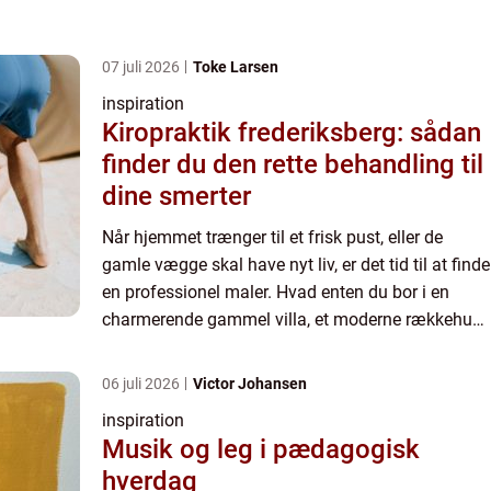
07 juli 2026
Toke Larsen
inspiration
Kiropraktik frederiksberg: sådan
finder du den rette behandling til
dine smerter
Når hjemmet trænger til et frisk pust, eller de
gamle vægge skal have nyt liv, er det tid til at finde
en professionel maler. Hvad enten du bor i en
charmerende gammel villa, et moderne rækkehus,
eller blot ønsker at få frisket lejligheden op, så
kan...
06 juli 2026
Victor Johansen
inspiration
Musik og leg i pædagogisk
hverdag