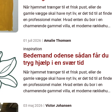
Når hjemmet trænger til et frisk pust, eller de
gamle vægge skal have nyt liv, er det tid til at finde
en professionel maler. Hvad enten du bor i en
charmerende gammel villa, et moderne rækkehus,
eller blot ønsker at få frisket lejligheden op, så
kan...
01 juli 2026
Amalie Thomsen
inspiration
Bedemand odense sådan får du
tryg hjælp i en svær tid
Når hjemmet trænger til et frisk pust, eller de
gamle vægge skal have nyt liv, er det tid til at finde
en professionel maler. Hvad enten du bor i en
charmerende gammel villa, et moderne rækkehus,
eller blot ønsker at få frisket lejligheden op, så
kan...
03 maj 2026
Victor Johansen