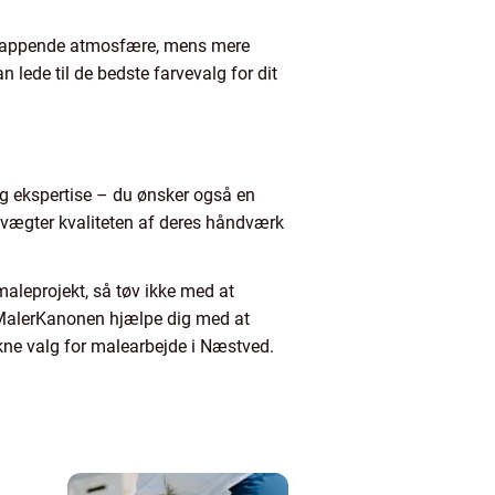
afslappende atmosfære, mens mere
lede til de bedste farvevalg for dit
og ekspertise – du ønsker også en
r vægter kvaliteten af deres håndværk
maleprojekt, så tøv ikke med at
n MalerKanonen hjælpe dig med at
ukne valg for malearbejde i Næstved.