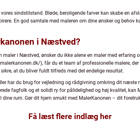
 vores sindstilstand. Bløde, beroligende farver kan skabe en 
spirere. En god samtale med maleren om dine ønsker og behov kan 
rkanonen i Næstved?
 en maler i Næstved, ønsker du ikke alene en maler med erfaring 
//malerkanonen.dk/), får du et team af professionelle malere, de
sikre, at du bliver fuldt tilfreds med det endelige resultat.
ller har du brug for vejledning og rådgivning omkring dit næste 
e fagfolk og et solidt ry for pålidelighed og høj kvalitet, ka
iv til dine rum. Gør dit hjem smukt med MalerKanonen – dit foretr
Få læst flere indlæg her