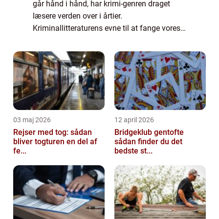
går hånd i hånd, har krimi-genren draget
læsere verden over i årtier.
Kriminallitteraturens evne til at fange vores
opmærksomhed og holde os på kanten af
vores sæde har gjort den til en af de mest
populære ...
03 maj 2026
12 april 2026
Rejser med tog: sådan
Bridgeklub gentofte
bliver togturen en del af
sådan finder du det
fe...
bedste st...