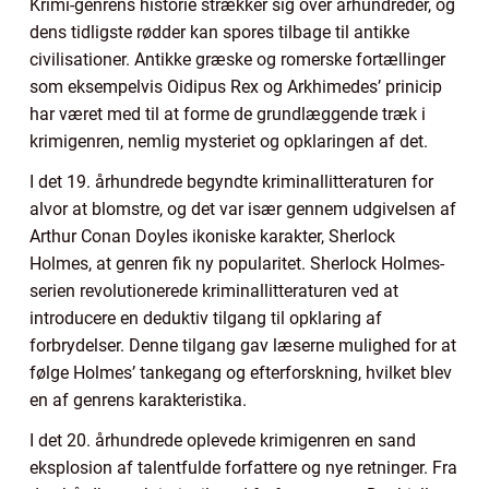
Krimi-genrens historie strækker sig over århundreder, og
dens tidligste rødder kan spores tilbage til antikke
civilisationer. Antikke græske og romerske fortællinger
som eksempelvis Oidipus Rex og Arkhimedes’ prinicip
har været med til at forme de grundlæggende træk i
krimigenren, nemlig mysteriet og opklaringen af det.
I det 19. århundrede begyndte kriminallitteraturen for
alvor at blomstre, og det var især gennem udgivelsen af
Arthur Conan Doyles ikoniske karakter, Sherlock
Holmes, at genren fik ny popularitet. Sherlock Holmes-
serien revolutionerede kriminallitteraturen ved at
introducere en deduktiv tilgang til opklaring af
forbrydelser. Denne tilgang gav læserne mulighed for at
følge Holmes’ tankegang og efterforskning, hvilket blev
en af genrens karakteristika.
I det 20. århundrede oplevede krimigenren en sand
eksplosion af talentfulde forfattere og nye retninger. Fra