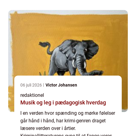
vores sæde har gjort den til en af de mest
populære ...
06 juli 2026
Victor Johansen
redaktionel
Musik og leg i pædagogisk hverdag
I en verden hvor spænding og mørke følelser
går hånd i hånd, har krimi-genren draget
læsere verden over i årtier.
Kriminallitteraturens evne til at fange vores