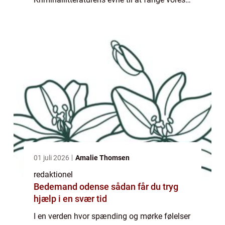
opmærksomhed og holde os på kanten af
vores sæde har gjort den til en af de mest
populære ...
01 juli 2026
Amalie Thomsen
redaktionel
Bedemand odense sådan får du tryg
hjælp i en svær tid
I en verden hvor spænding og mørke følelser