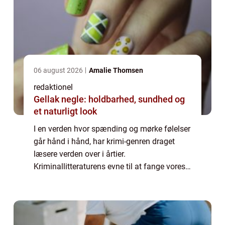
06 august 2026
Amalie Thomsen
redaktionel
Gellak negle: holdbarhed, sundhed og
et naturligt look
I en verden hvor spænding og mørke følelser
går hånd i hånd, har krimi-genren draget
læsere verden over i årtier.
Kriminallitteraturens evne til at fange vores
opmærksomhed og holde os på kanten af
vores sæde har gjort den til en af de mest
populære ...