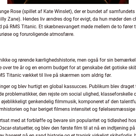
n unge Rose (spillet af Kate Winslet), der er bundet af samfunde
 Billy Zane). Hendes liv ændres dog for evigt, da hun møder den 
d på RMS Titanic. Et skæbnesvangert møde mellem de to fører ti
uriøse og foruroligende atmosfære.
in unikke og rørende kærlighedshistorie, men også for sin bemærk
over tre år og en enorm budget for at genskabe det gotiske skib
S Titanic vækket til live på skærmen som aldrig før.
nger og blev hurtigt en global kassucces. Publikum blev draget t
de problematikker, den rejste om social ulighed, klasseforskelle 
 øjeblikkeligt genkendelig filmmusik, komponeret af den talentf
lmhistorien og har beriget filmens intensitet og følelsesmæssige
rtsat med at forbløffe og bevare sin popularitet og tidløshed h
scar-statuetter, og blev den første film til at nå en indtjening på
v baseret på en sand historie og et tragisk virkeligt skibsforlis,