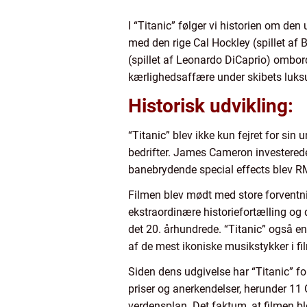
I “Titanic” følger vi historien om de
med den rige Cal Hockley (spillet af
(spillet af Leonardo DiCaprio) ombor
kærlighedsaffære under skibets luks
Historisk udvikling:
“Titanic” blev ikke kun fejret for s
bedrifter. James Cameron investerede 
banebrydende special effects blev RM
Filmen blev mødt med store forventni
ekstraordinære historiefortælling og 
det 20. århundrede. “Titanic” også en
af de mest ikoniske musikstykker i fi
Siden dens udgivelse har “Titanic” fo
priser og anerkendelser, herunder 11 O
verdensplan. Det faktum, at filmen ble