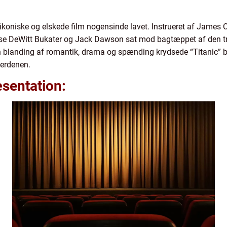
t ikoniske og elskede film nogensinde lavet. Instrueret af James
se DeWitt Bukater og Jack Dawson sat mod bagtæppet af den tr
n blanding af romantik, drama og spænding krydsede “Titanic” b
mverdenen.
sentation: