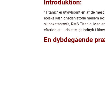
Introduktion:
“Titanic” er utvivlsomt en af de mes
episke kærlighedshistorie mellem Ro
skibskatastrofe, RMS Titanic. Med e
efterlod et uudsletteligt indtryk i fil
En dybdegående præ