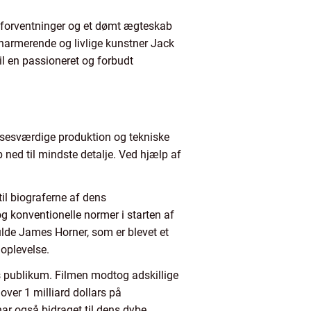
ts forventninger og et dømt ægteskab
charmerende og livlige kunstner Jack
l en passioneret og forbudt
elsesværdige produktion og tekniske
 ned til mindste detalje. Ved hjælp af
il biograferne af dens
og konventionelle normer i starten af
ulde James Horner, som er blevet et
 oplevelse.
os publikum. Filmen modtog adskillige
 over 1 milliard dollars på
 har også bidraget til dens dybe