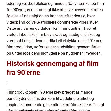
tiden og vække følelser og minder. Når vi tænker på film
fra 90’erne, er det umuligt ikke at blive overvældet af en
følelse af nostalgi og en længsel efter den tid, hvor
videobånd og VHS-afspillere dominerede vores stuer.
Dette årti var en guldalder for filmindustrien, hvor et
væld af ikoniske film blev skabt og stadig er elsket og
værdsat i dag. I denne artikel vil vi dykke ned i 90’ernes
filmproduktion, udforske dens udvikling gennem årtiet
og undersøge dens indflydelse på nutidens filmverden.
Historisk gennemgang af film
fra 90’erne
:
Filmproduktionen i 90’erne blev præget af mange
banebrydende film, der kom til at definere årtiet og
inspirere kommende generationer af filmskabere. Tidligt
i årtiet oplevede vi en bølge af actionfilm såsom