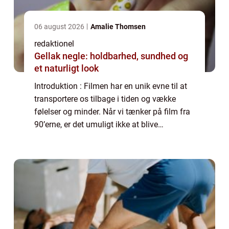
06 august 2026
Amalie Thomsen
redaktionel
Gellak negle: holdbarhed, sundhed og
et naturligt look
Introduktion : Filmen har en unik evne til at
transportere os tilbage i tiden og vække
følelser og minder. Når vi tænker på film fra
90’erne, er det umuligt ikke at blive
overvældet af en følelse af nostalgi og en
længsel efter den tid, hvor vi...