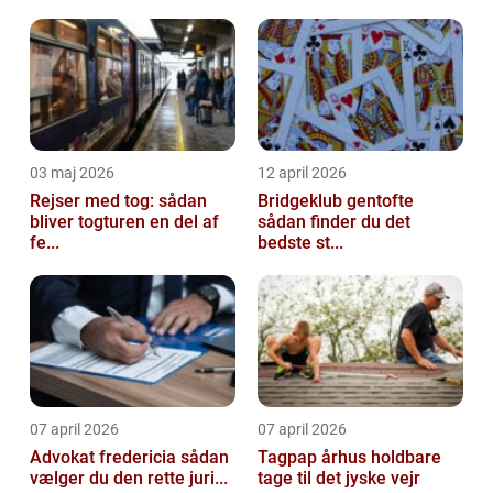
længsel efter den tid, hvor vi...
03 maj 2026
12 april 2026
Rejser med tog: sådan
Bridgeklub gentofte
bliver togturen en del af
sådan finder du det
fe...
bedste st...
07 april 2026
07 april 2026
Advokat fredericia sådan
Tagpap århus holdbare
vælger du den rette juri...
tage til det jyske vejr