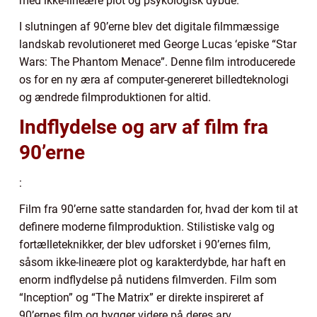
med ikke-lineære plot og psykologisk dybde.
I slutningen af 90’erne blev det digitale filmmæssige
landskab revolutioneret med George Lucas ‘episke “Star
Wars: The Phantom Menace”. Denne film introducerede
os for en ny æra af computer-genereret billedteknologi
og ændrede filmproduktionen for altid.
Indflydelse og arv af film fra
90’erne
:
Film fra 90’erne satte standarden for, hvad der kom til at
definere moderne filmproduktion. Stilistiske valg og
fortælleteknikker, der blev udforsket i 90’ernes film,
såsom ikke-lineære plot og karakterdybde, har haft en
enorm indflydelse på nutidens filmverden. Film som
“Inception” og “The Matrix” er direkte inspireret af
90’ernes film og bygger videre på deres arv.