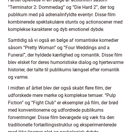
“Terminator 2: Dommedag” og “Die Hard 2”, der tog
publikum med på adrenalinfyldte eventyr. Disse film
kombinerede spektakulære stunts og actionscener med
komplekse karakterer og dyb emotionel dybde.
Samtidig så vi også en bølge af romantiske komedier
såsom “Pretty Woman” og “Four Weddings and a
Funeral”, der hyldede kærlighed og romantik. Disse film
blev elsket for deres humoristiske dialog og hjertevarme
historier, der talte til publikums længsel efter romantik
og varme.
I midten af årtiet blev der også skabt flere film, der
udforskede mere mørke og komplekse temaer. “Pulp
Fiction” og “Fight Club” er eksempler på film, der brød
med konventionerne og udfordrede publikums
forventninger. Disse film bevægede sig væk fra den
traditionelle fortællingsstruktur og eksperimenterede