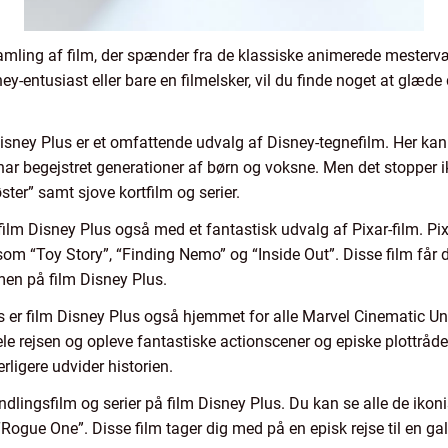
samling af film, der spænder fra de klassiske animerede mestervær
y-entusiast eller bare en filmelsker, vil du finde noget at glæde
Disney Plus er et omfattende udvalg af Disney-tegnefilm. Her ka
har begejstret generationer af børn og voksne. Men det stopper 
ter” samt sjove kortfilm og serier.
ilm Disney Plus også med et fantastisk udvalg af Pixar-film. Pix
om “Toy Story”, “Finding Nemo” og “Inside Out”. Disse film får dig
men på film Disney Plus.
 er film Disney Plus også hjemmet for alle Marvel Cinematic Univ
e rejsen og opleve fantastiske actionscener og episke plottråde.
ligere udvider historien.
dlingsfilm og serier på film Disney Plus. Du kan se alle de ikon
ogue One”. Disse film tager dig med på en episk rejse til en gal