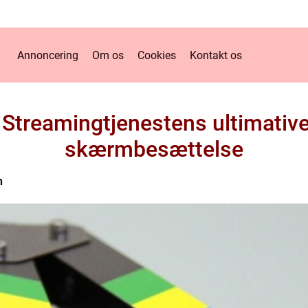
Annoncering
Om os
Cookies
Kontakt os
 Streamingtjenestens ultimative f
skærmbesættelse
n