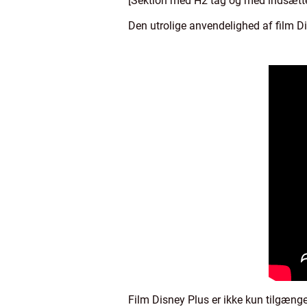
[Sektion med H2 tag og med indsætte
Den utrolige anvendelighed af film D
Film Disney Plus er ikke kun tilgænge