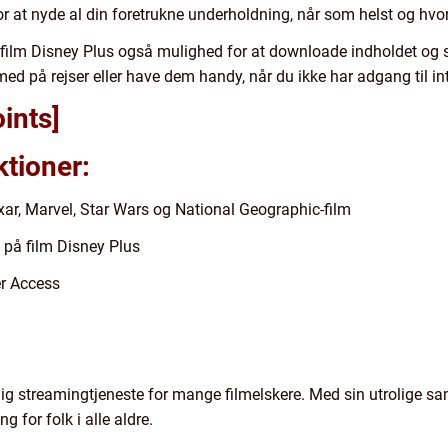
r at nyde al din foretrukne underholdning, når som helst og hvo
film Disney Plus også mulighed for at downloade indholdet og se d
ed på rejser eller have dem handy, når du ikke har adgang til int
oints]
ktioner:
xar, Marvel, Star Wars og National Geographic-film
 på film Disney Plus
er Access
ig streamingtjeneste for mange filmelskere. Med sin utrolige saml
 for folk i alle aldre.