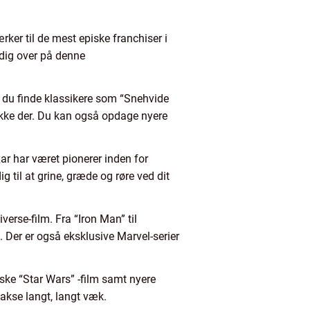
ker til de mest episke franchiser i
 dig over på denne
n du finde klassikere som “Snehvide
ikke der. Du kan også opdage nyere
ar har været pionerer inden for
 til at grine, græde og røre ved dit
erse-film. Fra “Iron Man” til
 Der er også eksklusive Marvel-serier
iske “Star Wars” -film samt nyere
akse langt, langt væk.