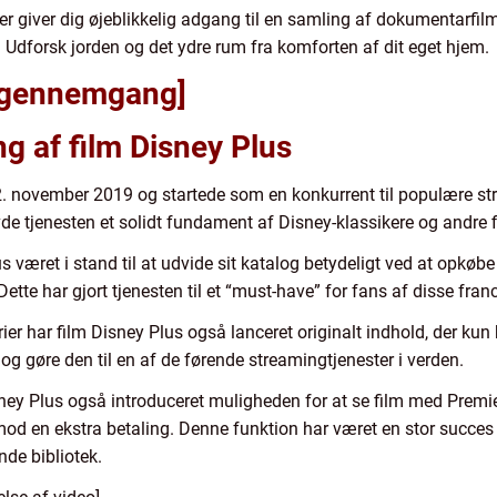
er giver dig øjeblikkelig adgang til en samling af dokumentarfi
 Udforsk jorden og det ydre rum fra komforten af dit eget hjem.
k gennemgang]
g af film Disney Plus
2. november 2019 og startede som en konkurrent til populære st
 tjenesten et solidt fundament af Disney-klassikere og andre fil
 været i stand til at udvide sit katalog betydeligt ved at opkøbe r
tte har gjort tjenesten til et “must-have” for fans af disse fran
rier har film Disney Plus også lanceret originalt indhold, der ku
og gøre den til en af de førende streamingtjenester i verden.
Disney Plus også introduceret muligheden for at se film med Prem
mod en ekstra betaling. Denne funktion har været en stor succes 
nde bibliotek.