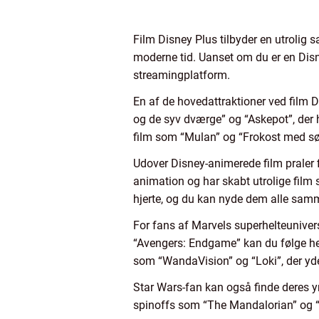
Film Disney Plus tilbyder en utrolig 
moderne tid. Uanset om du er en Disne
streamingplatform.
En af de hovedattraktioner ved film 
og de syv dværge” og “Askepot”, der 
film som “Mulan” og “Frokost med søs
Udover Disney-animerede film praler f
animation og har skabt utrolige film s
hjerte, og du kan nyde dem alle sam
For fans af Marvels superhelteunivers
“Avengers: Endgame” kan du følge hel
som “WandaVision” og “Loki”, der yder
Star Wars-fan kan også finde deres yn
spinoffs som “The Mandalorian” og “R