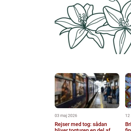
03 maj 2026
12 
Rejser med tog: sådan
Bri
bliver togturen en del af
fi