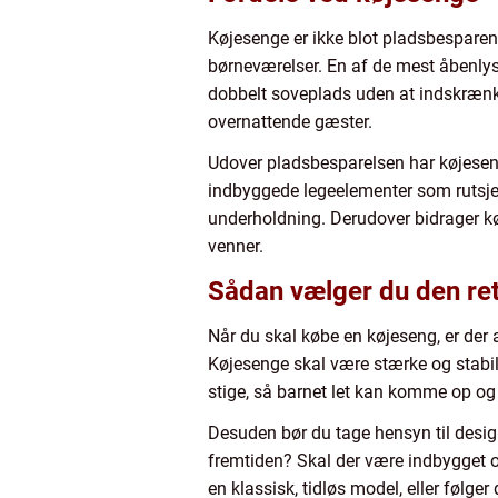
Køjesenge er ikke blot pladsbesparen
børneværelser. En af de mest åbenlyse
dobbelt soveplads uden at indskrænke 
overnattende gæster.
Udover pladsbesparelsen har køjeseng
indbyggede legeelementer som rutsjeb
underholdning. Derudover bidrager køj
venner.
Sådan vælger du den re
Når du skal købe en køjeseng, er der ad
Køjesenge skal være stærke og stabil
stige, så barnet let kan komme op og
Desuden bør du tage hensyn til design
fremtiden? Skal der være indbygget o
en klassisk, tidløs model, eller følg