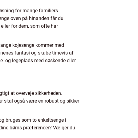
løsning for mange familiers
 senge oven på hinanden får du
 eller for dem, som ofte har
g. Mange køjesenge kommer med
rnenes fantasi og skabe timevis af
ove- og legeplads med søskende eller
igtigt at overveje sikkerheden.
r skal også være en robust og sikker
 og bruges som to enkeltsenge i
g dine børns præferencer? Vælger du