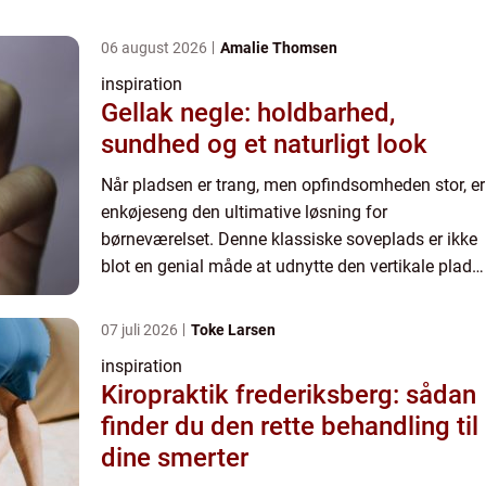
06 august 2026
Amalie Thomsen
inspiration
Gellak negle: holdbarhed,
sundhed og et naturligt look
Når pladsen er trang, men opfindsomheden stor, er
enkøjeseng den ultimative løsning for
børneværelset. Denne klassiske soveplads er ikke
blot en genial måde at udnytte den vertikale plads
i rummet på; en k...
07 juli 2026
Toke Larsen
inspiration
Kiropraktik frederiksberg: sådan
finder du den rette behandling til
dine smerter