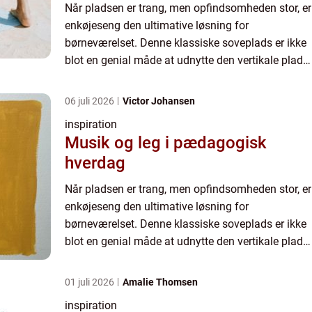
Når pladsen er trang, men opfindsomheden stor, er
enkøjeseng den ultimative løsning for
børneværelset. Denne klassiske soveplads er ikke
blot en genial måde at udnytte den vertikale plads
i rummet på; en k...
06 juli 2026
Victor Johansen
inspiration
Musik og leg i pædagogisk
hverdag
Når pladsen er trang, men opfindsomheden stor, er
enkøjeseng den ultimative løsning for
børneværelset. Denne klassiske soveplads er ikke
blot en genial måde at udnytte den vertikale plads
i rummet på; en k...
01 juli 2026
Amalie Thomsen
inspiration