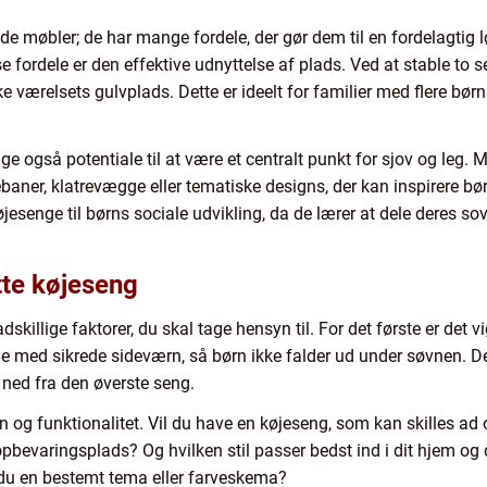
de møbler; de har mange fordele, der gør dem til en fordelagtig 
 fordele er den effektive udnyttelse af plads. Ved at stable to
værelsets gulvplads. Dette er ideelt for familier med flere børn
e også potentiale til at være et centralt punkt for sjov og le
aner, klatrevægge eller tematiske designs, der kan inspirere bø
esenge til børns sociale udvikling, da de lærer at dele deres s
tte køjeseng
skillige faktorer, du skal tage hensyn til. For det første er det v
e med sikrede sideværn, så børn ikke falder ud under søvnen. De
 ned fra den øverste seng.
 og funktionalitet. Vil du have en køjeseng, som kan skilles ad
pbevaringsplads? Og hvilken stil passer bedst ind i dit hjem o
er du en bestemt tema eller farveskema?