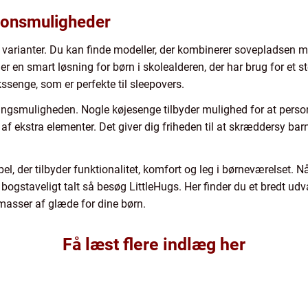
ionsmuligheder
arianter. Du kan finde modeller, der kombinerer sovepladsen 
er en smart løsning for børn i skolealderen, der har brug for et st
kssenge, som er perfekte til sleepovers.
sningsmuligheden. Nogle køjesenge tilbyder mulighed for at pers
jelse af ekstra elementer. Det giver dig friheden til at skræddersy
l, der tilbyder funktionalitet, komfort og leg i børneværelset. Når
bogstaveligt talt så besøg LittleHugs. Her finder du et bredt udv
masser af glæde for dine børn.
Få læst flere indlæg her