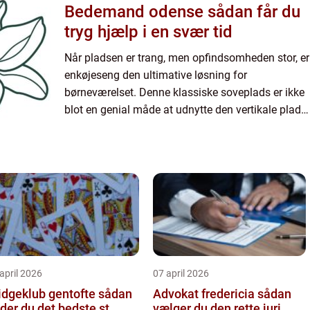
Bedemand odense sådan får du
tryg hjælp i en svær tid
Når pladsen er trang, men opfindsomheden stor, er
enkøjeseng den ultimative løsning for
børneværelset. Denne klassiske soveplads er ikke
blot en genial måde at udnytte den vertikale plads
i rummet på; en k...
april 2026
07 april 2026
dgeklub gentofte sådan
Advokat fredericia sådan
nder du det bedste st...
vælger du den rette juri...