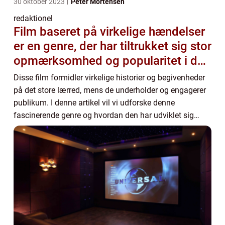
30 oktober 2023
Peter Mortensen
redaktionel
Film baseret på virkelige hændelser
er en genre, der har tiltrukket sig stor
opmærksomhed og popularitet i de
senere år
Disse film formidler virkelige historier og begivenheder
på det store lærred, mens de underholder og engagerer
publikum. I denne artikel vil vi udforske denne
fascinerende genre og hvordan den har udviklet sig
igennem tiden. En film baseret på virkel...