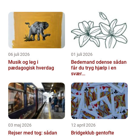
den perfekte film at se på tv. Vi vil udforske
historien bag film på tv i a...
06 juli 2026
01 juli 2026
Musik og leg i
Bedemand odense sådan
pædagogisk hverdag
får du tryg hjælp i en
svær...
03 maj 2026
12 april 2026
Rejser med tog: sådan
Bridgeklub gentofte