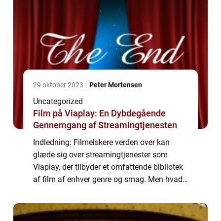
29 oktober 2023
Peter Mortensen
Uncategorized
Film på Viaplay: En Dybdegående
Gennemgang af Streamingtjenesten
Indledning: Filmelskere verden over kan
glæde sig over streamingtjenester som
Viaplay, der tilbyder et omfattende bibliotek
af film af enhver genre og smag. Men hvad
er “film på Viaplay”, og hvad skal du vide,
hvis du er interesseret i at...