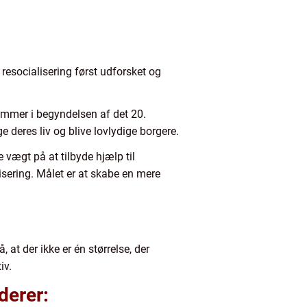
resocialisering først udforsket og
rammer i begyndelsen af det 20.
deres liv og blive lovlydige borgere.
e vægt på at tilbyde hjælp til
ering. Målet er at skabe en mere
, at der ikke er én størrelse, der
iv.
derer: