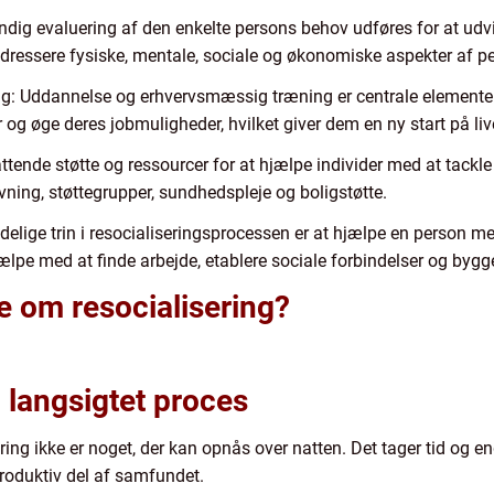
dig evaluering af den enkelte persons behov udføres for at udvi
ressere fysiske, mentale, sociale og økonomiske aspekter af pe
: Uddannelse og erhvervsmæssig træning er centrale elementer i
g øge deres jobmuligheder, hvilket giver dem en ny start på liv
ttende støtte og ressourcer for at hjælpe individer med at tackle
ivning, støttegrupper, sundhedspleje og boligstøtte.
delige trin i resocialiseringsprocessen er at hjælpe en person med 
pe med at finde arbejde, etablere sociale forbindelser og bygge e
de om resocialisering?
n langsigtet proces
lisering ikke er noget, der kan opnås over natten. Det tager tid 
produktiv del af samfundet.