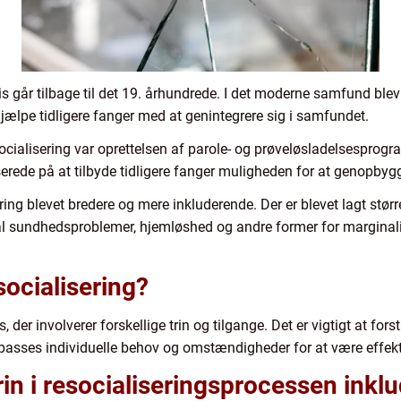
 går tilbage til det 19. århundrede. I det moderne samfund blev 
jælpe tidligere fanger med at genintegrere sig i samfundet.
socialisering var oprettelsen af parole- og prøveløsladelsesprog
ede på at tilbyde tidligere fanger muligheden for at genopbygge 
ring blevet bredere og mere inkluderende. Der er blevet lagt størr
sundhedsproblemer, hjemløshed og andre former for marginalis
ocialisering?
der involverer forskellige trin og tilgange. Det er vigtigt at forstå
tilpasses individuelle behov og omstændigheder for at være effekt
n i resocialiseringsprocessen inklu