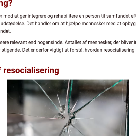
ing?
er mod at genintegrere og rehabilitere en person til samfundet ef
al udstødelse. Det handler om at hjælpe mennesker med at opbygge
undet.
ere relevant end nogensinde. Antallet af mennesker, der bliver in
tigende. Det er derfor vigtigt at forstå, hvordan resocialisering f
f resocialisering