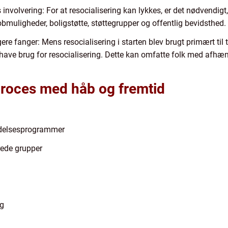
involvering: For at resocialisering kan lykkes, er det nødvendig
obmuligheder, boligstøtte, støttegrupper og offentlig bevidsthed.
ere fanger: Mens resocialisering i starten blev brugt primært til ti
ave brug for resocialisering. Dette kan omfatte folk med afhæng
proces med håb og fremtid
ladelsesprogrammer
rede grupper
ng