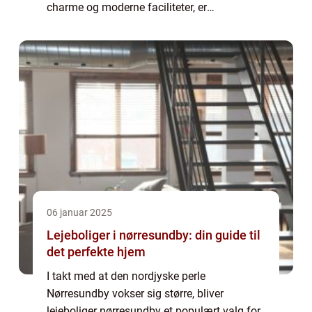
charme og moderne faciliteter, er
mulighederne for at finde en god tandlæge
mange. Men hvad skal m...
06 januar 2025
Lejeboliger i nørresundby: din guide til
det perfekte hjem
I takt med at den nordjyske perle
Nørresundby vokser sig større, bliver
lejeboliger nørresundby et populært valg for