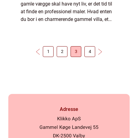
gamle vægge skal have nyt liv, er det tid til
at finde en professionel maler. Hvad enten
du bor i en charmerende gammel villa, et
moderne rækkehus, eller blot ønsker at få
frisket lejligheden op, så kan...
1
2
3
4
Adresse