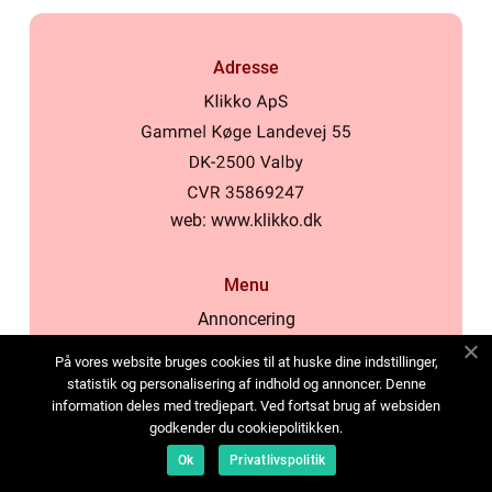
Adresse
web:
www.klikko.dk
Menu
Annoncering
Om os
På vores website bruges cookies til at huske dine indstillinger,
Cookies
statistik og personalisering af indhold og annoncer. Denne
information deles med tredjepart. Ved fortsat brug af websiden
Kontakt os
godkender du cookiepolitikken.
Sitemap
Ok
Privatlivspolitik