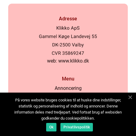
Adresse
web:
www.klikko.dk
Menu
Annoncering
Om os
På vores website bruges cookies til at huske dine indstillinger,
Cookies
statistik og personalisering af indhold og annoncer. Denne
information deles med tredjepart. Ved fortsat brug af websiden
Kontakt os
godkender du cookiepolitikken.
Sitemap
Ok
Privatlivspolitik